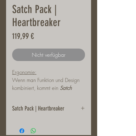
Satch Pack |
Heartbreaker
Preis
119,99 €
Nicht verfügbar
Ergonomie:
Wenn man Funktion und Design
kombiniert, kommt ein
Satch
dabei raus. Das
Ergonomiekonzept dieser
Satch Pack | Heartbreaker
Schulrucksäcke verlagert das
Gewicht auf Dein stabiles
Produktdetails
Becken, sodass Dein Rücken
Farbe: Lila, Rosa
geschont wird. Mit dem Your-Size-