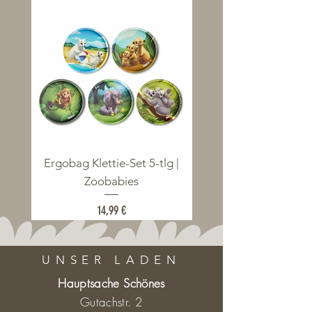
Ergobag Klettie-Set 5-tlg |
Ergobag Klettie-Set 5
Zoobabies
Preis
14,99 €
UNSER LADEN
Hauptsache Schönes
Gutachstr. 2