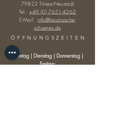
79822 Titisee-Neustadt
Tel.:
+49 (0) 7651-4262
E-Mail:
info@hauptsache-
schoenes.de
ÖFFNUNGSZEITE
N
Montag | Dienstag | Donnerstag |
Freitag:
9:30 - 12:30 und 14:30 - 18:00 Uhr
Mittwoch: 9:30 - 12:30
Samstag: 9:30 - 13:00
RECHTLICHES
Versand & Rückgabe
AGB
Impressum
Datenschutz