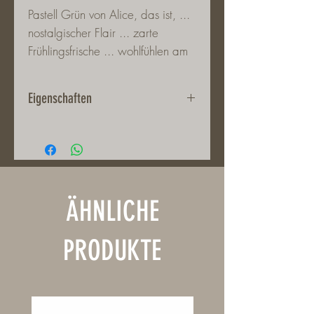
Pastell Grün von Alice, das ist, ...
nostalgischer Flair ... zarte
Frühlingsfrische ... wohlfühlen am
Eßtisch ... und und und
Eigenschaften
Stoneware
Durchmesser 26,5 cm
Spülmaschinenfest und
Mikrowellengeeignet
ÄHNLICHE
PRODUKTE