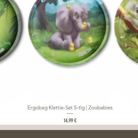
Ergobag Klettie-Set 5-tlg | Zoobabies
Preis
14,99 €