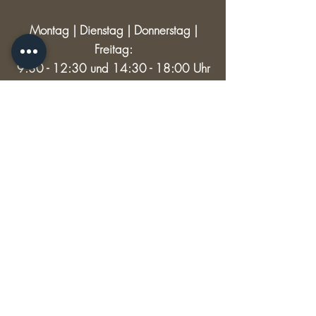
Montag | Dienstag | Donnerstag |
Freitag:
9:30 - 12:30 und 14:30 - 18:00 Uhr
Mittwoch: 9:30 - 12:30
Samstag: 9:30 - 13:00
RECHTLICHES
Versand & Rückgabe
AGB
Impressum
Datenschutz
© 2024 HAUPTSACHE SCHÖNES