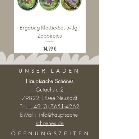
Ergobag Klettie-Set 5-tlg |
Ergobag Klettie-Set 5
Zoobabies
Preis
14,99 €
UNSER LADEN
Hauptsache Schönes
Gutachstr. 2
79822 Titisee-Neustadt
Tel.:
+49 (0) 7651-4262
E-Mail:
info@hauptsache-
schoenes.de
ÖFFNUNGSZEITE
N