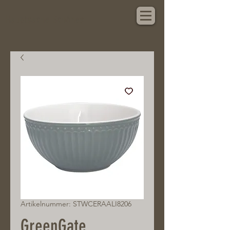
Hauptsache Schönes
Artikelnummer: STWCERAALI8206
GreenGate