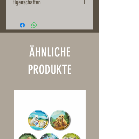
Eigenschaften
Stoneware
Durchmesser 14 cm
Spülmaschinenfest und
Mikrowellengeeignet
ÄHNLICHE
PRODUKTE