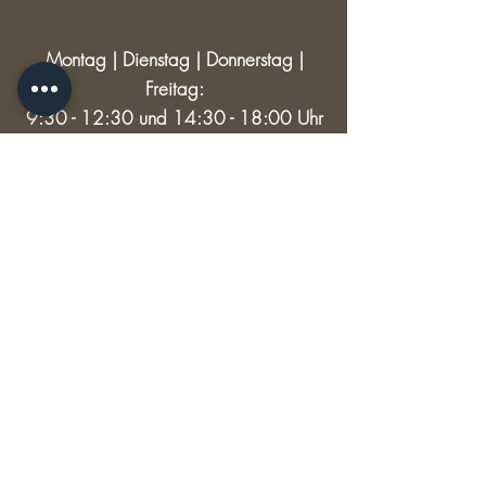
Montag | Dienstag | Donnerstag |
Freitag:
9:30 - 12:30 und 14:30 - 18:00 Uhr
Mittwoch: 9:30 - 12:30
Samstag: 9:30 - 13:00
RECHTLICHES
Versand & Rückgabe
AGB
Impressum
Datenschutz
© 2024 HAUPTSACHE SCHÖNES