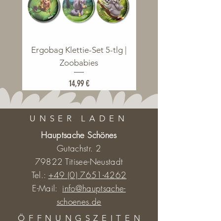
Ergobag Klettie-Set 5-tlg |
Ergobag Klettie-Set 5
Zoobabies
Preis
14,99 €
UNSER LADEN
Hauptsache Schönes
Gutachstr. 2
79822 Titisee-Neustadt
Tel.:
+49 (0) 7651-4262
E-Mail:
info@hauptsache-
schoenes.de
ÖFFNUNGSZEITE
N