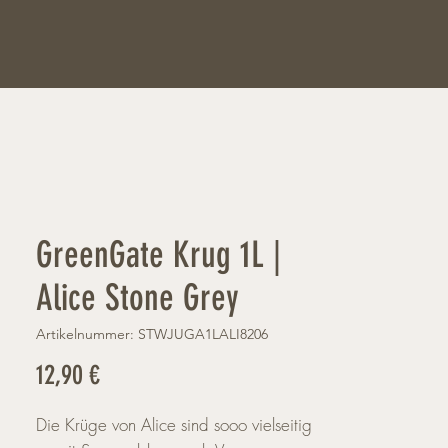
GreenGate Krug 1L |
Alice Stone Grey
Artikelnummer: STWJUGA1LALI8206
Preis
12,90 €
Die Krüge von Alice sind sooo vielseitig