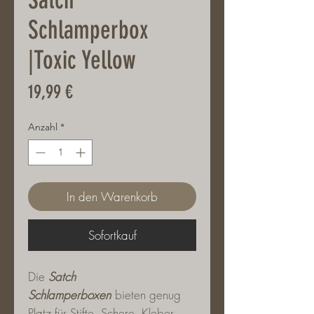
Schlamperbox
|Toxic Yellow
Preis
19,99 €
Anzahl
*
In den Warenkorb
Sofortkauf
Die
Satch
Schlamperboxen
bieten genug
Platz für Stifte, Schere, Kleber,...