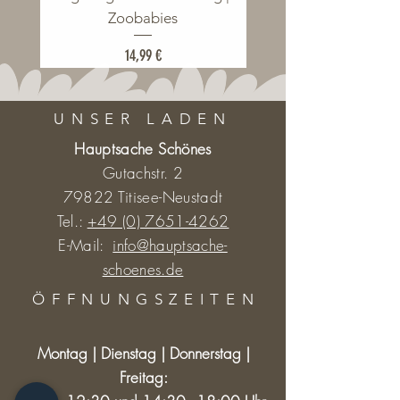
Zoobabies
Preis
14,99 €
UNSER LADEN
Hauptsache Schönes
Gutachstr. 2
79822 Titisee-Neustadt
Tel.:
+49 (0) 7651-4262
E-Mail:
info@hauptsache-
schoenes.de
ÖFFNUNGSZEITE
N
Montag | Dienstag | Donnerstag |
Freitag: