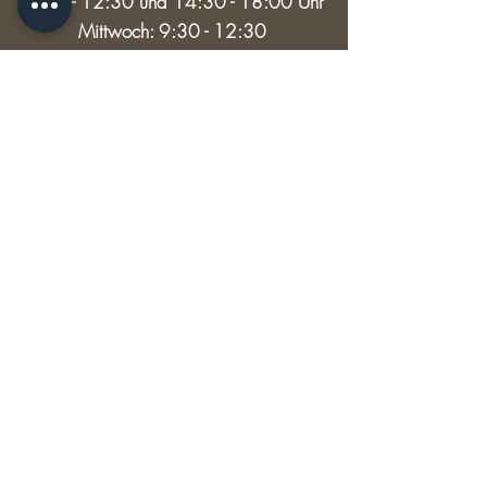
9:30 - 12:30 und 14:30 - 18:00 Uhr
Mittwoch: 9:30 - 12:30
Samstag: 9:30 - 13:00
RECHTLICHES
Versand & Rückgabe
AGB
Impressum
Datenschutz
© 2024 HAUPTSACHE SCHÖNES