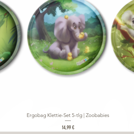
Ergobag Klettie-Set 5-tlg | Zoobabies
Preis
14,99 €