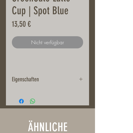
Cup | Spot Blue
Preis
13,50 €
Nicht verfügbar
Eigenschaften
Stoneware
Höhe 9 cm | Durchmesser 10
cm | Volumen 300 ml
Spülmaschinenfest und
Mikrowellengeeignet
ÄHNLICHE