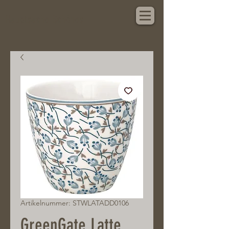
Hauptsache Schönes
Artikelnummer: STWLATADD0106
GreenGate Latte