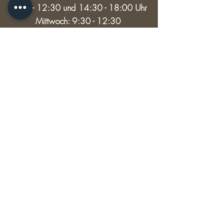
9:30 - 12:30 und 14:30 - 18:00 Uhr
Mittwoch: 9:30 - 12:30
Samstag: 9:30 - 13:00
RECHTLICHES
Versand & Rückgabe
AGB
Impressum
Datenschutz
© 2024 HAUPTSACHE SCHÖNES