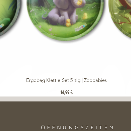
Ergobag Klettie-Set 5-tlg | Zoobabies
Preis
14,99 €
ÖFFNUNGSZEITE
N