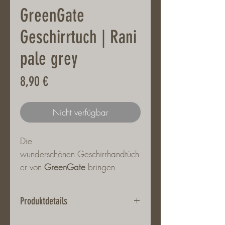
GreenGate
Geschirrtuch | Rani
pale grey
Preis
8,90 €
Nicht verfügbar
Die
wunderschönen Geschirrhandtüch
er von
GreenGate
bringen
Shabby Chic in jede Küche. Sie
eignen sich aber auch perfekt als
Produktdetails
Hingucker auf dem Tisch, dem
Serviertablett, im Brotkorb, als
Material: 100 %Baumwolle