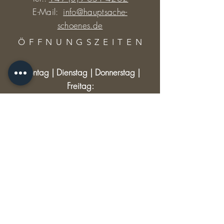
E-Mail:
info@hauptsache-
schoenes.de
ÖFFNUNGSZEITE
N
Montag | Dienstag | Donnerstag |
Freitag:
9:30 - 12:30 und 14:30 - 18:00 Uhr
Mittwoch: 9:30 - 12:30
Samstag: 9:30 - 13:00
RECHTLICHES
Versand & Rückgabe
AGB
Impressum
Datenschutz