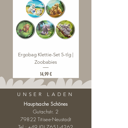
Ergobag Klettie-Set 5-tlg |
Ergobag Klettie-Set 5
Zoobabies
Preis
14,99 €
UNSER LADEN
Hauptsache Schönes
Gutachstr. 2
79822 Titisee-Neustadt
Tel.:
+49 (0) 7651-4262