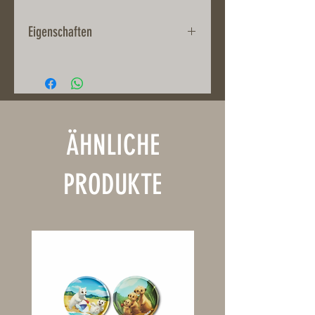
Eigenschaften
Steingut
Höhe: 6,5 cm
Spülmaschinenfest und
Mikrowellengeeignet
ÄHNLICHE
PRODUKTE