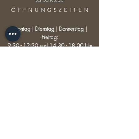
ÖFFNUNGSZEITE
N
Montag | Dienstag | Donnerstag |
Freitag:
9:30 - 12:30 und 14:30 - 18:00 Uhr
Mittwoch: 9:30 - 12:30
Samstag: 9:30 - 13:00
RECHTLICHES
Versand & Rückgabe
AGB
Impressum
Datenschutz
© 2024 HAUPTSACHE SCHÖNES