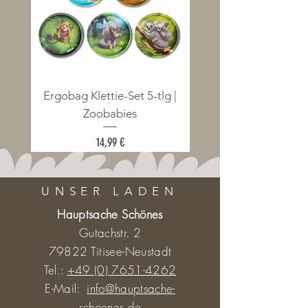
Ergobag Klettie-Set 5-tlg |
Ergobag Klettie-Set 5
Zoobabies
Preis
14,99 €
UNSER LADEN
Hauptsache Schönes
Gutachstr. 2
79822 Titisee-Neustadt
Tel.:
+49 (0) 7651-4262
E-Mail:
info@hauptsache-
schoenes.de