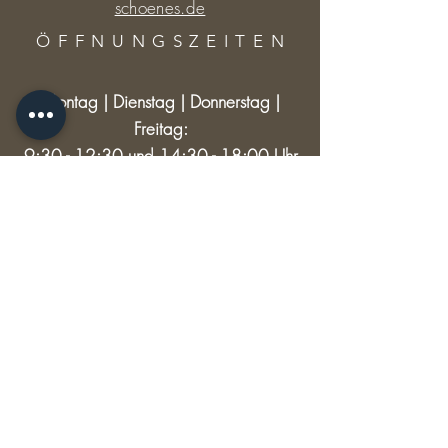
schoenes.de
ÖFFNUNGSZEITE
N
Montag | Dienstag | Donnerstag |
Freitag:
9:30 - 12:30 und 14:30 - 18:00 Uhr
Mittwoch: 9:30 - 12:30
Samstag: 9:30 - 13:00
RECHTLICHES
Versand & Rückgabe
AGB
Impressum
Datenschutz
© 2024 HAUPTSACHE SCHÖNES