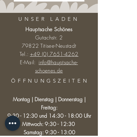
angelegt werden. Dann ist
die/der nächste SpielerIn an
UNSER LADEN
der Reihe. Kann kein
passender Spielstein gelegt
Hauptsache Schönes
werden, wird ein verdeckt
Gutachstr. 2
liegender Stein (sofern noch
79822 Titisee-Neustadt
vorhanden) genommen und
Tel.:
+49 (0) 7651-4262
die/der nächste SpielerIn ist an
E-Mail:
info@hauptsache-
der Reihe. Gewonnen hat, wer
schoenes.de
zuerst alle Steine ablegen konnte.
ÖFFNUNGSZEITE
N
Variante 2)
Rechendominos können auch
Montag | Dienstag | Donnerstag |
alleine gespielt werden. Es
Freitag:
werden alle Steine verlegt. Der
9:30 - 12:30 und 14:30 - 18:00 Uhr
letzte Stein muss wieder an den
Mittwoch: 9:30 - 12:30
ersten Stein passen. Ist dies nicht
der Fall, befindet sich in der Kette
Samstag: 9:30 - 13:00