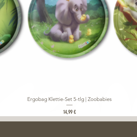
Ergobag Klettie-Set 5-tlg | Zoobabies
Preis
14,99 €