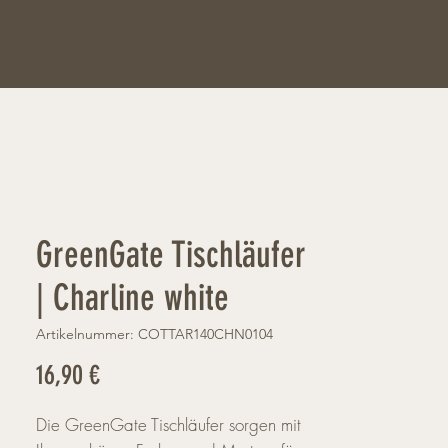
GreenGate Tischläufer
| Charline white
Artikelnummer: COTTAR140CHN0104
Preis
16,90 €
Die GreenGate Tischläufer sorgen mit