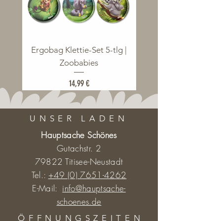
Ergobag Klettie-Set 5-tlg |
Ergobag Klettie-Set 5
Zoobabies
Preis
14,99 €
UNSER LADEN
Hauptsache Schönes
Gutachstr. 2
79822 Titisee-Neustadt
Tel.:
+49 (0) 7651-4262
E-Mail:
info@hauptsache-
schoenes.de
ÖFFNUNGSZEITE
N