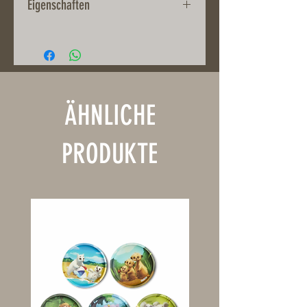
Eigenschaften
Stoneware
Durchmesser 14 cm
Spülmaschinenfest und
Mikrowellengeeignet
ÄHNLICHE
PRODUKTE