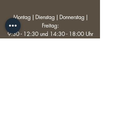
Montag | Dienstag | Donnerstag |
Freitag:
9:30 - 12:30 und 14:30 - 18:00 Uhr
Mittwoch: 9:30 - 12:30
Samstag: 9:30 - 13:00
RECHTLICHES
Versand & Rückgabe
AGB
Impressum
Datenschutz
© 2024 HAUPTSACHE SCHÖNES