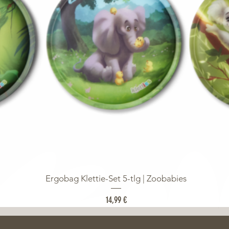
Ergobag Klettie-Set 5-tlg | Zoobabies
Preis
14,99 €