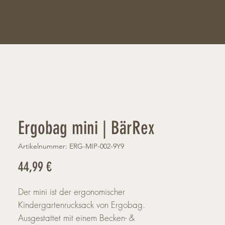
Ergobag mini | BärRex
Artikelnummer: ERG-MIP-002-9Y9
Preis
44,99 €
Der mini ist der ergonomischer
Kindergartenrucksack von Ergobag.
Ausgestattet mit einem Becken- &