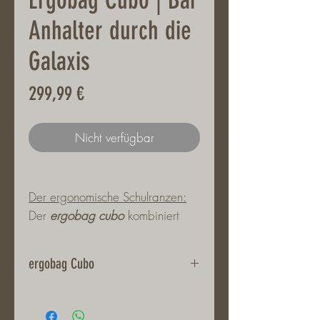
Anhalter durch die
Galaxis
Preis
299,99 €
Nicht verfügbar
Der ergonomische Schulranzen:
Der
ergobag cubo
kombiniert
das Ergonomiekonzept
innovativer Trekking-Rucksäcke mit
ergobag Cubo
all dem, was eine Schultasche in
der Grundschulzeit leisten muss.
Farbe: Schwarz, Blau
Er ist übersichtlich und leicht zu
Größe: 28 x 40 x 25