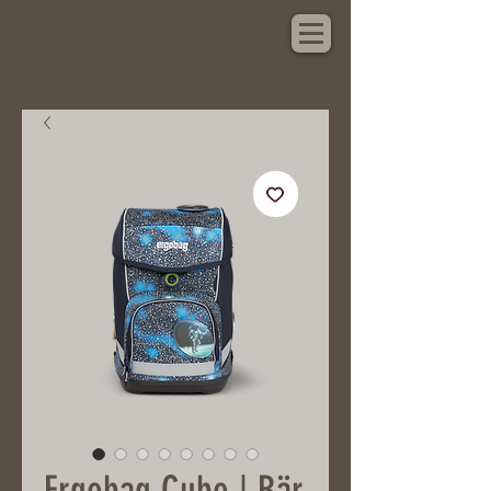
Hauptsache Schönes
Ergobag Cubo | Bär